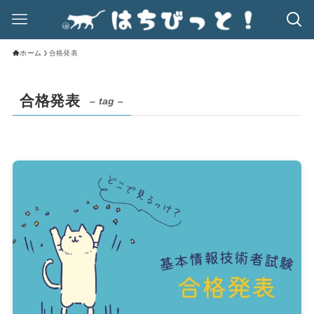
ホーム
合格発表
合格発表
– tag –